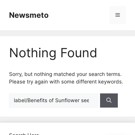
Skip
to
Newsmeto
Menu
content
Nothing Found
Sorry, but nothing matched your search terms.
Please try again with some different keywords.
Search
for: