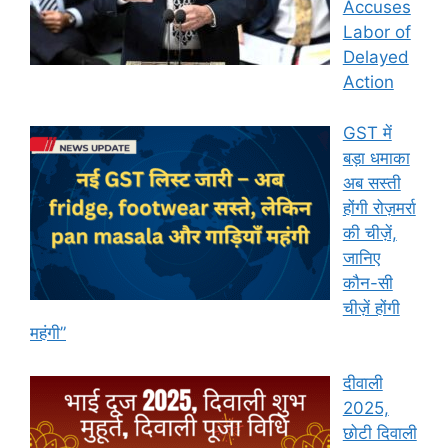
Accuses
Labor of
Delayed
Action
GST में
बड़ा धमाका
अब सस्ती
होंगी रोज़मर्रा
की चीज़ें,
जानिए
कौन-सी
चीज़ें होंगी
महंगी”
दीवाली
2025,
छोटी दिवाली