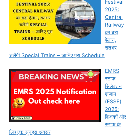
Festival
2025:
Central
Railway
का बड़ा
ऐलान,
रातभर
चलेंगी Special Trains – जानिए पूरा Schedule
EMRS
स्टाफ
सिलेक्शन
एग्जाम
(ESSE)
2025:
शिक्षकों और
स्टाफ के
लिए एक सुनहरा अवसर