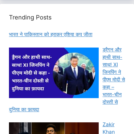
Trending Posts
भारत ने पाकिस्तान को हराकर एशिया कप जीता
ड्रैगन और
हाथी साथ-
साथ! XI
जिनपिंग ने
पीएम मोदी से
कहा –
भारत-चीन
दोस्ती से
दुनिया का फ़ायदा
Zakir
Khan