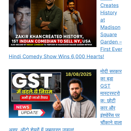
Creates
History
at
Madison
Square
Garden –
First Ever
Hindi Comedy Show Wins 6,000 Hearts!
मोदी सरकार
का बड़ा
GST
मास्टरस्ट्रो
क: छोटी
कार और
इंश्योरेंस पर
चौंकाने वाला
असर, ऑटो शेयरों में जबरदस्त उछाल!