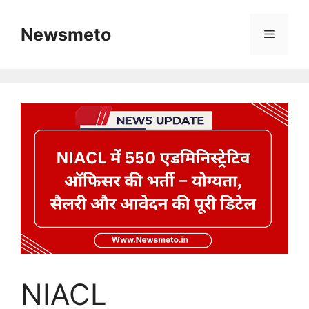
Skip
to
Newsmeto
Menu
content
NIACL