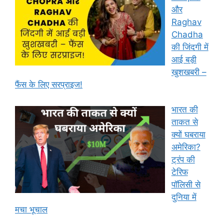
और
Raghav
Chadha
की जिंदगी में
आई बड़ी
खुशखबरी –
फैंस के लिए सरप्राइज!
भारत की
ताकत से
क्यों घबराया
अमेरिका?
ट्रंप की
टेरिफ
पॉलिसी से
दुनिया में
मचा भूचाल