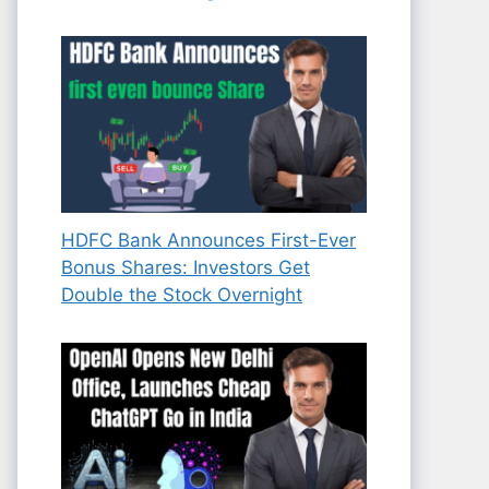
HDFC Bank Announces First-Ever
Bonus Shares: Investors Get
Double the Stock Overnight