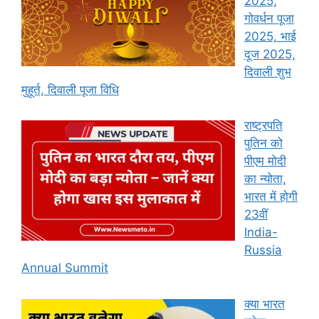
2025,
गोवर्धन पूजा
2025, भाई
दूज 2025,
दिवाली शुभ
मुहूर्त, दिवाली पूजा विधि
राष्ट्रपति
पुतिन को
पीएम मोदी
का न्योता,
भारत में होगी
23वीं
India-
Russia
Annual Summit
क्या भारत