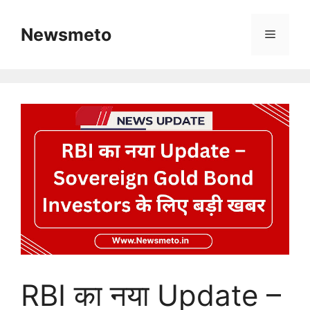
Skip
to
Newsmeto
Menu
content
RBI का नया Update –