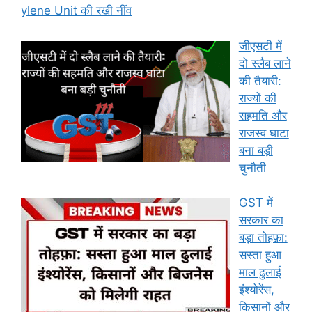
ylene Unit की रखी नींव
जीएसटी में
दो स्लैब लाने
की तैयारी:
राज्यों की
सहमति और
राजस्व घाटा
बना बड़ी
चुनौती
GST में
सरकार का
बड़ा तोहफ़ा:
सस्ता हुआ
माल ढुलाई
इंश्योरेंस,
किसानों और