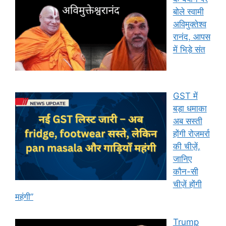
बोले स्वामी
अविमुक्तेश्व
रानंद, आपस
में भिड़े संत
GST में
बड़ा धमाका
अब सस्ती
होंगी रोज़मर्रा
की चीज़ें,
जानिए
कौन-सी
चीज़ें होंगी
महंगी”
Trump