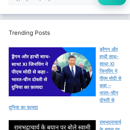
Trending Posts
ड्रैगन और
हाथी साथ-
साथ! XI
जिनपिंग ने
पीएम मोदी से
कहा –
भारत-चीन
दोस्ती से
दुनिया का फ़ायदा
रामभद्राचार्य
के बयान पर