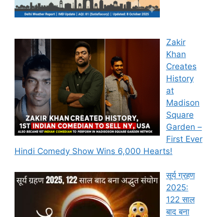
Zakir
Khan
Creates
History
at
Madison
Square
Garden –
First Ever
Hindi Comedy Show Wins 6,000 Hearts!
सूर्य ग्रहण
2025:
122 साल
बाद बना