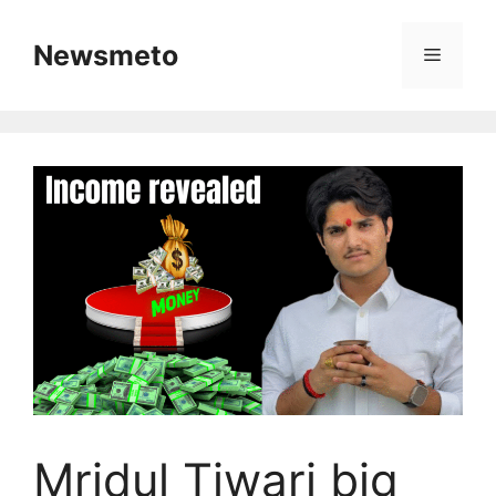
Skip
to
Newsmeto
Menu
content
Mridul Tiwari big