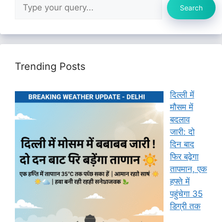
Search
Trending Posts
दिल्ली में
मौसम में
बदलाव
जारी: दो
दिन बाद
फिर बढ़ेगा
तापमान, एक
हफ्ते में
पहुंचेगा 35
डिग्री तक