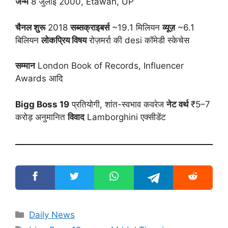
जन्म
8 जुलाई 2000, Etawah, UP
चैनल शुरू
2018
सब्सक्राइबर्स
~19.1 मिलियन
व्यूज़
~6.1
बिलियन
लोकप्रिय विषय
रोज़मर्रा की desi कॉमेडी स्केचेस
सम्मान
London Book of Records, Influencer
Awards आदि
Bigg Boss 19
प्रतियोगी, शांत-स्वभाव कवरेज
नेट वर्थ
₹5–7
करोड़ अनुमानित
विवाद
Lamborghini एक्सीडेंट
Categories
Daily News
Tags