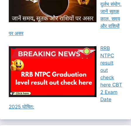
दुर्लभ संयोग,
जानें सूतक
काल, समय
और राशियों
पर असर
RRB
NTPC
result
out
check
here CBT
2 Exam
Date
2025 घोषित: