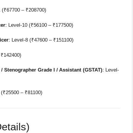
1 (₹67700 – ₹208700)
cer
: Level-10 (₹56100 – ₹177500)
icer
: Level-8 (₹47600 – ₹151100)
– ₹142400)
 / Stenographer Grade I / Assistant (GSTAT)
: Level-
4 (₹25500 – ₹81100)
Details)