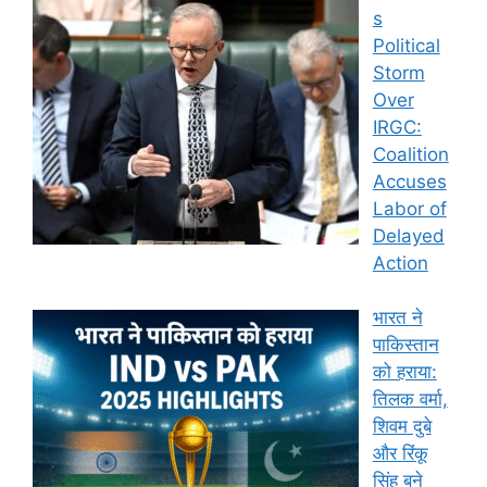
s
Political
Storm
Over
IRGC:
Coalition
Accuses
Labor of
Delayed
Action
भारत ने
पाकिस्तान
को हराया:
तिलक वर्मा,
शिवम दुबे
और रिंकू
सिंह बने