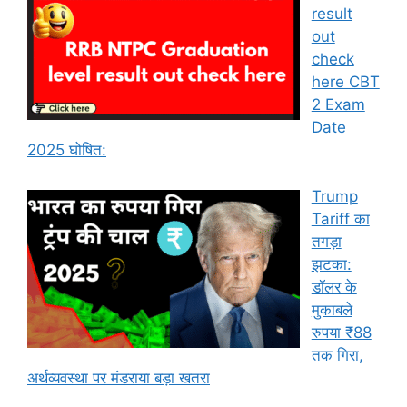
result
out
check
here CBT
2 Exam
Date
2025 घोषित:
Trump
Tariff का
तगड़ा
झटका:
डॉलर के
मुकाबले
रुपया ₹88
तक गिरा,
अर्थव्यवस्था पर मंडराया बड़ा खतरा