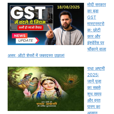
मोदी सरकार
का बड़ा
GST
मास्टरस्ट्रो
क: छोटी
कार और
इंश्योरेंस पर
चौंकाने वाला
असर, ऑटो शेयरों में जबरदस्त उछाल!
राधा अष्टमी
2025:
जानें पूजा
का सबसे
शुभ समय
और व्रत
पारण का
आसान