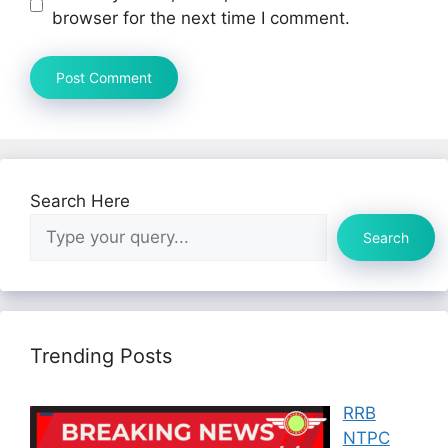
browser for the next time I comment.
Search Here
Search
Trending Posts
RRB
NTPC