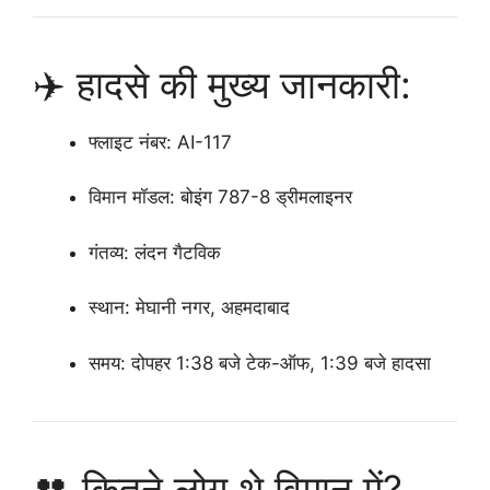
✈️ हादसे की मुख्य जानकारी:
फ्लाइट नंबर
: AI-117
विमान मॉडल
: बोइंग 787-8 ड्रीमलाइनर
गंतव्य
: लंदन गैटविक
स्थान
: मेघानी नगर, अहमदाबाद
समय
: दोपहर 1:38 बजे टेक-ऑफ, 1:39 बजे हादसा
👥 कितने लोग थे विमान में?