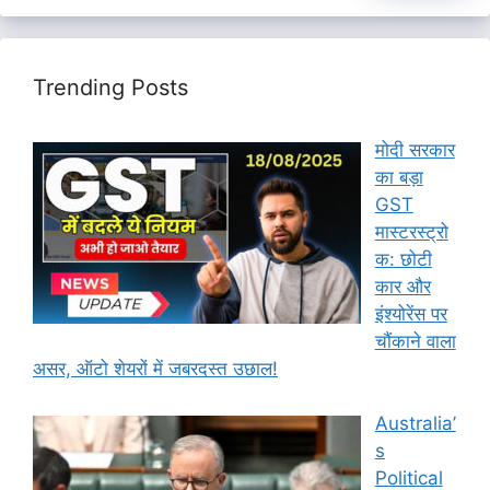
Trending Posts
मोदी सरकार
का बड़ा
GST
मास्टरस्ट्रो
क: छोटी
कार और
इंश्योरेंस पर
चौंकाने वाला
असर, ऑटो शेयरों में जबरदस्त उछाल!
Australia’
s
Political