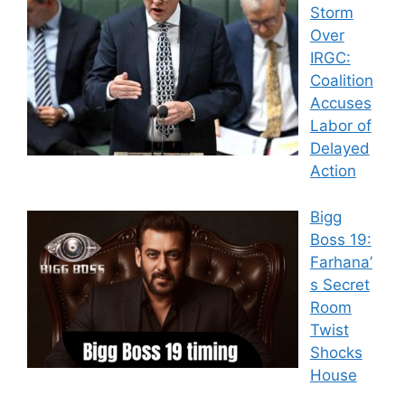
Storm
Over
IRGC:
Coalition
Accuses
Labor of
Delayed
Action
Bigg
Boss 19:
Farhana’
s Secret
Room
Twist
Shocks
House